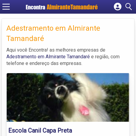
Encontra
Cadastrar empresa
Fazer login
Adestramento em Almirante
Criar conta
Tamandaré
Aqui você Encontra! as melhores empresas de
Adestramento em Almirante Tamandaré
e região, com
telefone e endereço das empresas.
Escola Canil Capa Preta