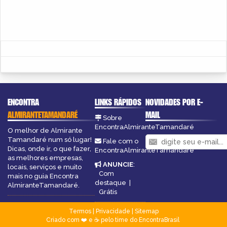
ENCONTRA
LINKS RÁPIDOS
NOVIDADES POR E-
ALMIRANTETAMANDARÉ
MAIL
Sobre
EncontraAlmiranteTamandaré
O melhor de Almirante
Tamandaré num só lugar!
Fale com o
Dicas, onde ir, o que fazer,
EncontraAlmiranteTamandaré
as melhores empresas,
ANUNCIE
:
locais, serviços e muito
Com
mais no guia Encontra
destaque
|
AlmiranteTamandaré.
Grátis
Termos
|
Privacidade
|
Sitemap
Criado com ❤️ e ☕ pelo time do EncontraBrasil