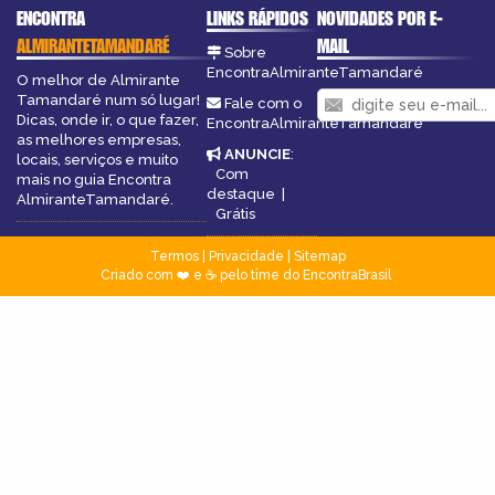
ENCONTRA
LINKS RÁPIDOS
NOVIDADES POR E-
ALMIRANTETAMANDARÉ
MAIL
Sobre
EncontraAlmiranteTamandaré
O melhor de Almirante
Tamandaré num só lugar!
Fale com o
Dicas, onde ir, o que fazer,
EncontraAlmiranteTamandaré
as melhores empresas,
ANUNCIE
:
locais, serviços e muito
Com
mais no guia Encontra
destaque
|
AlmiranteTamandaré.
Grátis
Termos
|
Privacidade
|
Sitemap
Criado com ❤️ e ☕ pelo time do EncontraBrasil