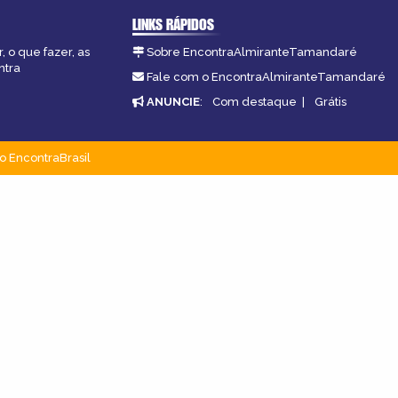
LINKS RÁPIDOS
 o que fazer, as
Sobre EncontraAlmiranteTamandaré
ntra
Fale com o EncontraAlmiranteTamandaré
ANUNCIE
:
Com destaque
|
Grátis
o EncontraBrasil