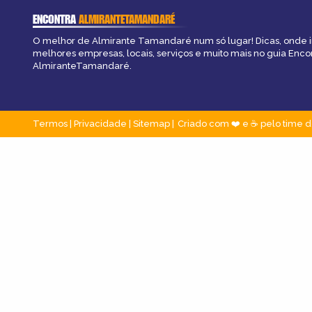
ENCONTRA
ALMIRANTETAMANDARÉ
O melhor de Almirante Tamandaré num só lugar! Dicas, onde ir,
melhores empresas, locais, serviços e muito mais no guia Enco
AlmiranteTamandaré.
Termos
|
Privacidade
|
Sitemap
Criado com ❤️ e ☕ pelo time d