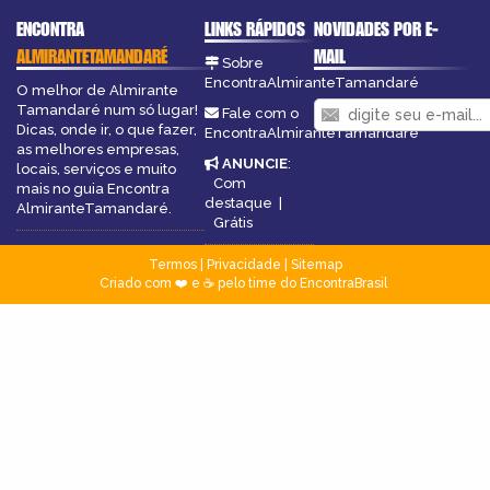
ENCONTRA
LINKS RÁPIDOS
NOVIDADES POR E-
ALMIRANTETAMANDARÉ
MAIL
Sobre
EncontraAlmiranteTamandaré
O melhor de Almirante
Tamandaré num só lugar!
Fale com o
Dicas, onde ir, o que fazer,
EncontraAlmiranteTamandaré
as melhores empresas,
ANUNCIE
:
locais, serviços e muito
Com
mais no guia Encontra
destaque
|
AlmiranteTamandaré.
Grátis
Termos
|
Privacidade
|
Sitemap
Criado com ❤️ e ☕ pelo time do EncontraBrasil