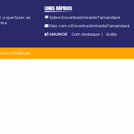
LINKS RÁPIDOS
 o que fazer, as
Sobre EncontraAlmiranteTamandaré
ntra
Fale com o EncontraAlmiranteTamandaré
ANUNCIE
:
Com destaque
|
Grátis
o EncontraBrasil