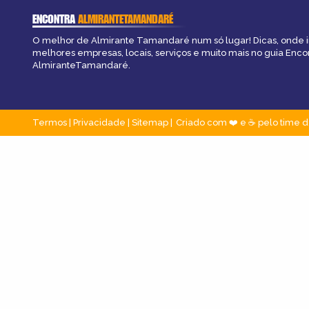
ENCONTRA
ALMIRANTETAMANDARÉ
O melhor de Almirante Tamandaré num só lugar! Dicas, onde ir,
melhores empresas, locais, serviços e muito mais no guia Enco
AlmiranteTamandaré.
Termos
|
Privacidade
|
Sitemap
Criado com ❤️ e ☕ pelo time d