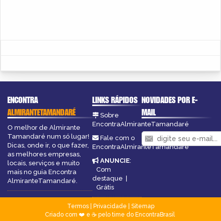
ENCONTRA
LINKS RÁPIDOS
NOVIDADES POR E-
ALMIRANTETAMANDARÉ
MAIL
Sobre
EncontraAlmiranteTamandaré
O melhor de Almirante
Tamandaré num só lugar!
Fale com o
Dicas, onde ir, o que fazer,
EncontraAlmiranteTamandaré
as melhores empresas,
ANUNCIE
:
locais, serviços e muito
Com
mais no guia Encontra
destaque
|
AlmiranteTamandaré.
Grátis
Termos
|
Privacidade
|
Sitemap
Criado com ❤️ e ☕ pelo time do EncontraBrasil