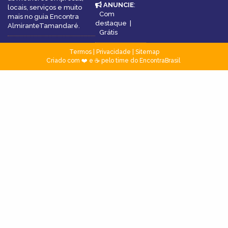
ANUNCIE
:
locais, serviços e muito
Com
mais no guia Encontra
destaque
|
AlmiranteTamandaré.
Grátis
Termos
|
Privacidade
|
Sitemap
Criado com ❤️ e ☕ pelo time do EncontraBrasil