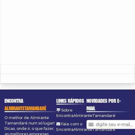
ENCONTRA
LINKS RÁPIDOS
NOVIDADES POR E-
ALMIRANTETAMANDARÉ
MAIL
Sobre
EncontraAlmiranteTamandaré
O melhor de Almirante
Tamandaré num só lugar!
Fale com o
Dicas, onde ir, o que fazer,
EncontraAlmiranteTamandaré
as melhores empresas,