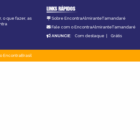
LINKS RÁPIDOS
 o que fazer, as
Sobre EncontraAlmiranteTamandaré
ntra
Fale com o EncontraAlmiranteTamandaré
ANUNCIE
:
Com destaque
|
Grátis
o EncontraBrasil