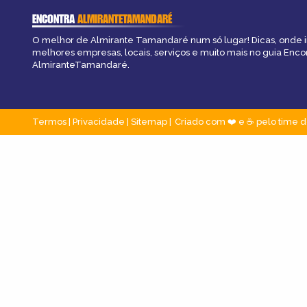
ENCONTRA
ALMIRANTETAMANDARÉ
O melhor de Almirante Tamandaré num só lugar! Dicas, onde ir,
melhores empresas, locais, serviços e muito mais no guia Enco
AlmiranteTamandaré.
Termos
|
Privacidade
|
Sitemap
Criado com ❤️ e ☕ pelo time d