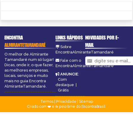
ENCONTRA
LINKS RÁPIDOS
NOVIDADES POR E-
ALMIRANTETAMANDARÉ
MAIL
Sobre
EncontraAlmiranteTamandaré
O melhor de Almirante
Tamandaré num só lugar!
Fale com o
Dicas, onde ir, o que fazer,
EncontraAlmiranteTamandaré
as melhores empresas,
ANUNCIE
:
locais, serviços e muito
Com
mais no guia Encontra
destaque
|
AlmiranteTamandaré.
Grátis
Termos
|
Privacidade
|
Sitemap
Criado com ❤️ e ☕ pelo time do EncontraBrasil