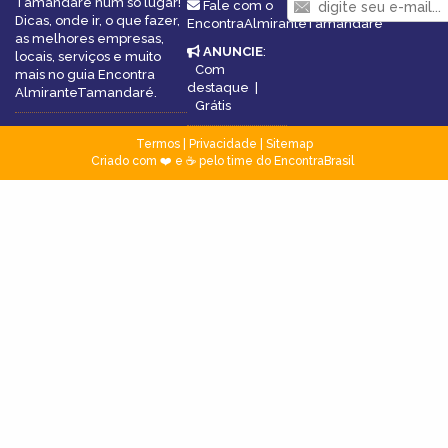
Tamandaré num só lugar!
Fale com o
Dicas, onde ir, o que fazer,
EncontraAlmiranteTamandaré
as melhores empresas,
ANUNCIE
:
locais, serviços e muito
Com
mais no guia Encontra
destaque
|
AlmiranteTamandaré.
Grátis
Termos
|
Privacidade
|
Sitemap
Criado com ❤️ e ☕ pelo time do EncontraBrasil