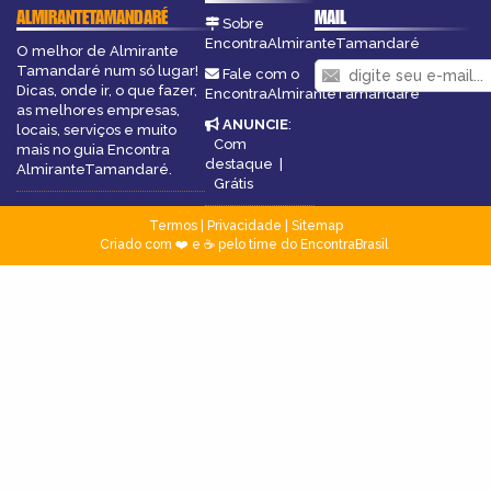
ALMIRANTETAMANDARÉ
MAIL
Sobre
EncontraAlmiranteTamandaré
O melhor de Almirante
Tamandaré num só lugar!
Fale com o
Dicas, onde ir, o que fazer,
EncontraAlmiranteTamandaré
as melhores empresas,
ANUNCIE
:
locais, serviços e muito
Com
mais no guia Encontra
destaque
|
AlmiranteTamandaré.
Grátis
Termos
|
Privacidade
|
Sitemap
Criado com ❤️ e ☕ pelo time do EncontraBrasil