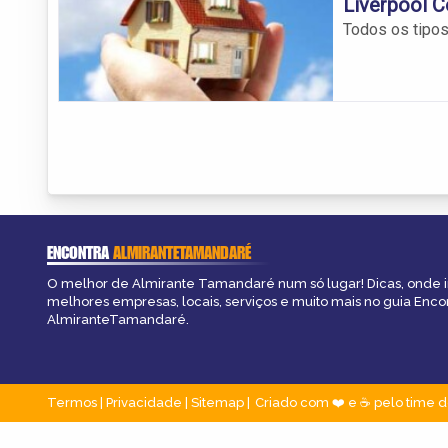
Liverpool C
Todos os tipos
ENCONTRA
ALMIRANTETAMANDARÉ
O melhor de Almirante Tamandaré num só lugar! Dicas, onde ir,
melhores empresas, locais, serviços e muito mais no guia Enco
AlmiranteTamandaré.
Termos
|
Privacidade
|
Sitemap
Criado com ❤️ e ☕ pelo time d