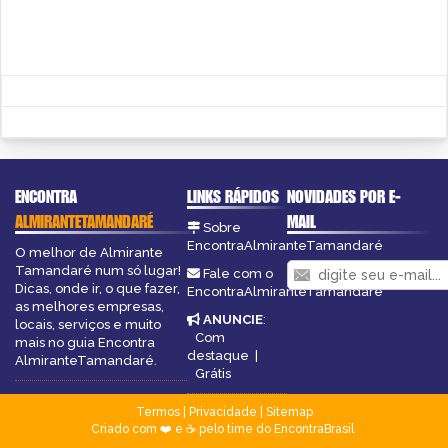
ENCONTRA
LINKS RÁPIDOS
NOVIDADES POR E-
ALMIRANTETAMANDARÉ
MAIL
Sobre
EncontraAlmiranteTamandaré
O melhor de Almirante
Tamandaré num só lugar!
Fale com o
Dicas, onde ir, o que fazer,
EncontraAlmiranteTamandaré
as melhores empresas,
ANUNCIE
:
locais, serviços e muito
Com
mais no guia Encontra
destaque
|
AlmiranteTamandaré.
Grátis
Termos
|
Privacidade
|
Sitemap
Criado com ❤️ e ☕ pelo time do EncontraBrasil