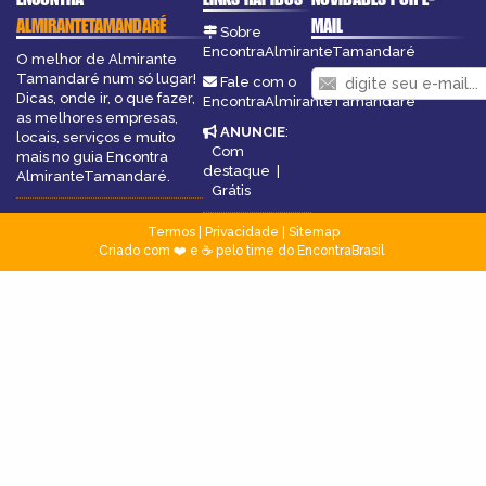
ALMIRANTETAMANDARÉ
MAIL
Sobre
EncontraAlmiranteTamandaré
O melhor de Almirante
Tamandaré num só lugar!
Fale com o
Dicas, onde ir, o que fazer,
EncontraAlmiranteTamandaré
as melhores empresas,
ANUNCIE
:
locais, serviços e muito
Com
mais no guia Encontra
destaque
|
AlmiranteTamandaré.
Grátis
Termos
|
Privacidade
|
Sitemap
Criado com ❤️ e ☕ pelo time do EncontraBrasil