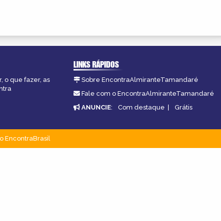
LINKS RÁPIDOS
 o que fazer, as
Sobre EncontraAlmiranteTamandaré
ntra
Fale com o EncontraAlmiranteTamandaré
ANUNCIE
:
Com destaque
|
Grátis
o EncontraBrasil