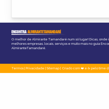
ENCONTRA
ALMIRANTETAMANDARÉ
O melhor de Almirante Tamandaré num só lugar! Dicas, onde ir,
melhores empresas, locais, serviços e muito mais no guia Enco
AlmiranteTamandaré.
Termos
|
Privacidade
|
Sitemap
Criado com ❤️ e ☕ pelo time d