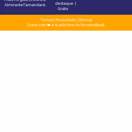
destaque
|
AlmiranteTamandaré.
Grátis
Termos
|
Privacidade
|
Sitemap
Criado com ❤️ e ☕ pelo time do EncontraBrasil