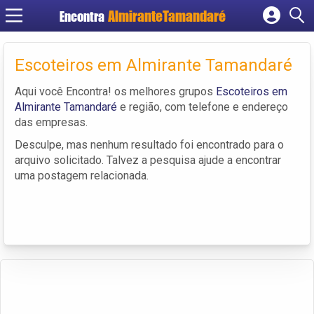
Encontra
Cadastrar empresa
Fazer login
Escoteiros em Almirante Tamandaré
Criar conta
Aqui você Encontra! os melhores grupos
Escoteiros em
Almirante Tamandaré
e região, com telefone e endereço
das empresas.
Desculpe, mas nenhum resultado foi encontrado para o
arquivo solicitado. Talvez a pesquisa ajude a encontrar
uma postagem relacionada.