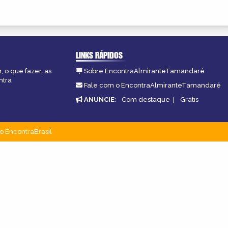
LINKS RÁPIDOS
 o que fazer, as
Sobre EncontraAlmiranteTamandaré
ntra
Fale com o EncontraAlmiranteTamandaré
ANUNCIE
:
Com destaque
|
Grátis
o EncontraBrasil