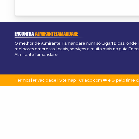
ENCONTRA
ALMIRANTETAMANDARÉ
O melhor de Almirante Tamandaré num só lugar! Dicas, onde ir,
melhores empresas, locais, serviços e muito mais no guia Enco
AlmiranteTamandaré.
Termos
|
Privacidade
|
Sitemap
Criado com ❤️ e ☕ pelo time d