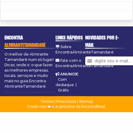
ENCONTRA
LINKS RÁPIDOS
NOVIDADES POR E-
ALMIRANTETAMANDARÉ
MAIL
Sobre
EncontraAlmiranteTamandaré
O melhor de Almirante
Tamandaré num só lugar!
Fale com o
Dicas, onde ir, o que fazer,
EncontraAlmiranteTamandaré
as melhores empresas,
ANUNCIE
:
locais, serviços e muito
Com
mais no guia Encontra
destaque
|
AlmiranteTamandaré.
Grátis
Termos
|
Privacidade
|
Sitemap
Criado com ❤️ e ☕ pelo time do EncontraBrasil