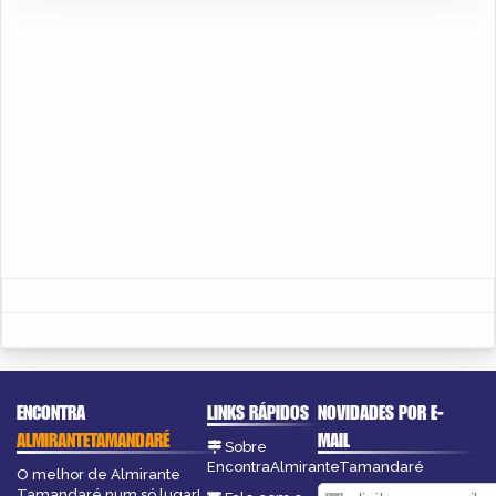
ENCONTRA
LINKS RÁPIDOS
NOVIDADES POR E-
ALMIRANTETAMANDARÉ
MAIL
Sobre
EncontraAlmiranteTamandaré
O melhor de Almirante
Tamandaré num só lugar!