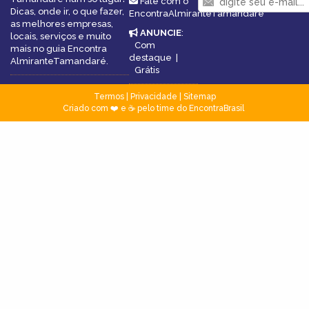
Fale com o
Dicas, onde ir, o que fazer,
EncontraAlmiranteTamandaré
as melhores empresas,
ANUNCIE
:
locais, serviços e muito
Com
mais no guia Encontra
destaque
|
AlmiranteTamandaré.
Grátis
Termos
|
Privacidade
|
Sitemap
Criado com ❤️ e ☕ pelo time do EncontraBrasil