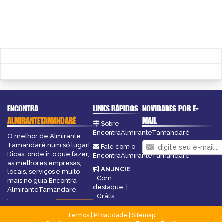
ENCONTRA
LINKS RÁPIDOS
NOVIDADES POR E-
ALMIRANTETAMANDARÉ
MAIL
Sobre
EncontraAlmiranteTamandaré
O melhor de Almirante
Tamandaré num só lugar!
Fale com o
Dicas, onde ir, o que fazer,
EncontraAlmiranteTamandaré
as melhores empresas,
ANUNCIE
:
locais, serviços e muito
Com
mais no guia Encontra
destaque
|
AlmiranteTamandaré.
Grátis
Termos
|
Privacidade
|
Sitemap