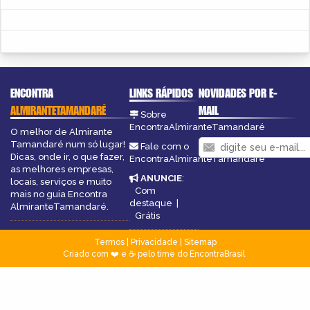
ENCONTRA
LINKS RÁPIDOS
NOVIDADES POR E-
ALMIRANTETAMANDARÉ
MAIL
Sobre
EncontraAlmiranteTamandaré
O melhor de Almirante
Tamandaré num só lugar!
Fale com o
Dicas, onde ir, o que fazer,
EncontraAlmiranteTamandaré
as melhores empresas,
ANUNCIE
:
locais, serviços e muito
Com
mais no guia Encontra
destaque
|
AlmiranteTamandaré.
Grátis
Termos
|
Privacidade
|
Sitemap
Criado com ❤️ e ☕ pelo time do EncontraBrasil