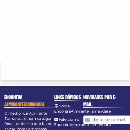
ENCONTRA
LINKS RÁPIDOS
NOVIDADES POR E-
ALMIRANTETAMANDARÉ
MAIL
Sobre
EncontraAlmiranteTamandaré
O melhor de Almirante
Tamandaré num só lugar!
Fale com o
Dicas, onde ir, o que fazer,
EncontraAlmiranteTamandaré
as melhores empresas,