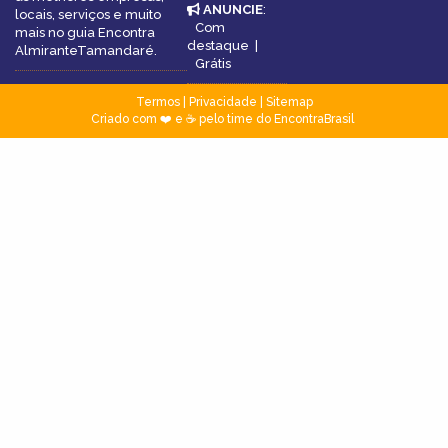
ANUNCIE
:
locais, serviços e muito
Com
mais no guia Encontra
destaque
|
AlmiranteTamandaré.
Grátis
Termos
|
Privacidade
|
Sitemap
Criado com ❤️ e ☕ pelo time do EncontraBrasil