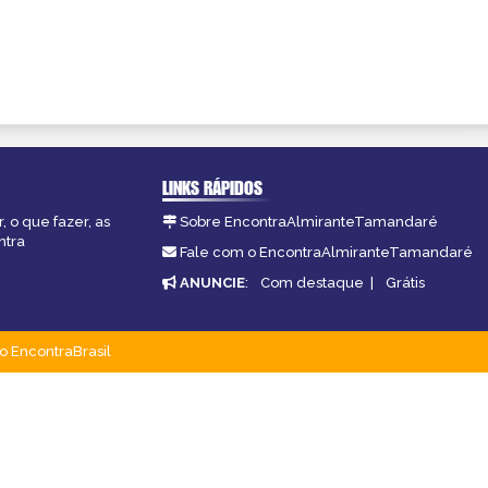
LINKS RÁPIDOS
 o que fazer, as
Sobre EncontraAlmiranteTamandaré
ntra
Fale com o EncontraAlmiranteTamandaré
ANUNCIE
:
Com destaque
|
Grátis
o EncontraBrasil