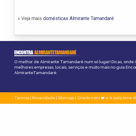
» Veja mais
domésticas Almirante Tamandaré
ENCONTRA
ALMIRANTETAMANDARÉ
O melhor de Almirante Tamandaré num só lugar! Dicas, onde ir,
melhores empresas, locais, serviços e muito mais no guia Enco
AlmiranteTamandaré.
Termos
|
Privacidade
|
Sitemap
Criado com ❤️ e ☕ pelo time d