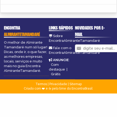
ENCONTRA
LINKS RÁPIDOS
NOVIDADES POR E-
ALMIRANTETAMANDARÉ
MAIL
Sobre
EncontraAlmiranteTamandaré
O melhor de Almirante
Tamandaré num só lugar!
Fale com o
Dicas, onde ir, o que fazer,
EncontraAlmiranteTamandaré
as melhores empresas,
ANUNCIE
:
locais, serviços e muito
Com
mais no guia Encontra
destaque
|
AlmiranteTamandaré.
Grátis
Termos
|
Privacidade
|
Sitemap
Criado com ❤️ e ☕ pelo time do EncontraBrasil