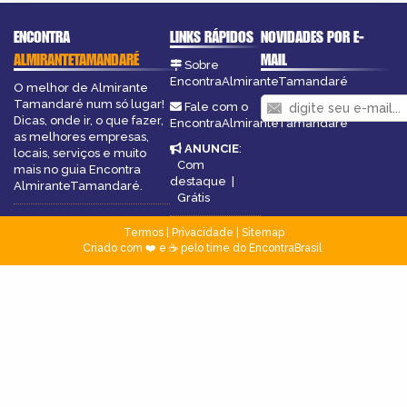
ENCONTRA
LINKS RÁPIDOS
NOVIDADES POR E-
ALMIRANTETAMANDARÉ
MAIL
Sobre
EncontraAlmiranteTamandaré
O melhor de Almirante
Tamandaré num só lugar!
Fale com o
Dicas, onde ir, o que fazer,
EncontraAlmiranteTamandaré
as melhores empresas,
ANUNCIE
:
locais, serviços e muito
Com
mais no guia Encontra
destaque
|
AlmiranteTamandaré.
Grátis
Termos
|
Privacidade
|
Sitemap
Criado com ❤️ e ☕ pelo time do EncontraBrasil