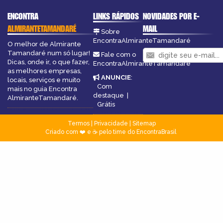
ENCONTRA
LINKS RÁPIDOS
NOVIDADES POR E-
ALMIRANTETAMANDARÉ
MAIL
Sobre
EncontraAlmiranteTamandaré
O melhor de Almirante
Tamandaré num só lugar!
Fale com o
Dicas, onde ir, o que fazer,
EncontraAlmiranteTamandaré
as melhores empresas,
ANUNCIE
:
locais, serviços e muito
Com
mais no guia Encontra
destaque
|
AlmiranteTamandaré.
Grátis
Termos
|
Privacidade
|
Sitemap
Criado com ❤️ e ☕ pelo time do EncontraBrasil