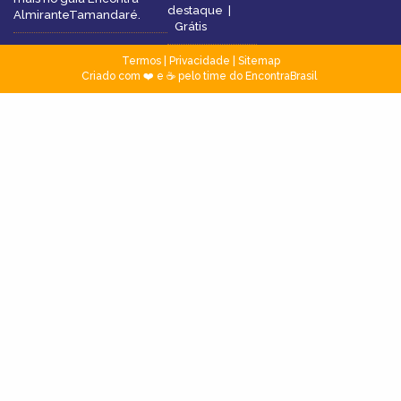
destaque
|
AlmiranteTamandaré.
Grátis
Termos
|
Privacidade
|
Sitemap
Criado com ❤️ e ☕ pelo time do EncontraBrasil