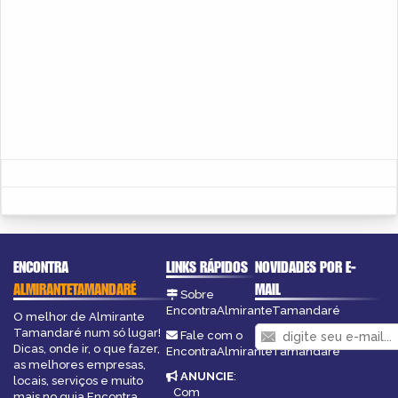
ENCONTRA
LINKS RÁPIDOS
NOVIDADES POR E-
ALMIRANTETAMANDARÉ
MAIL
Sobre
EncontraAlmiranteTamandaré
O melhor de Almirante
Tamandaré num só lugar!
Fale com o
Dicas, onde ir, o que fazer,
EncontraAlmiranteTamandaré
as melhores empresas,
ANUNCIE
:
locais, serviços e muito
Com
mais no guia Encontra