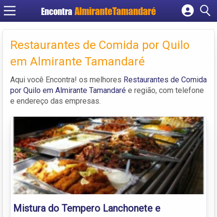
Encontra
Cadastrar empresa
Fazer login
Restaurantes de Comida por Quilo
Criar conta
em Almirante Tamandaré
Aqui você Encontra! os melhores
Restaurantes de Comida
por Quilo em Almirante Tamandaré
e região, com telefone
e endereço das empresas.
Mistura do Tempero Lanchonete e