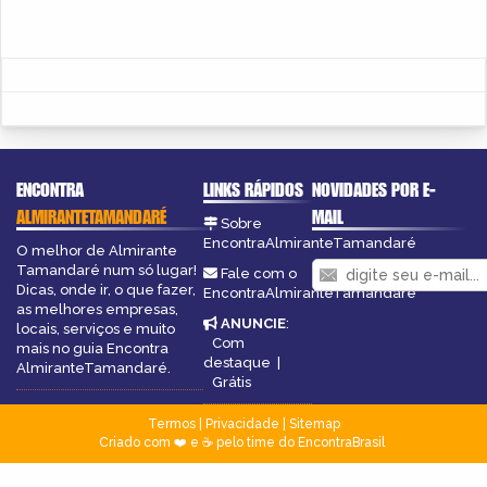
ENCONTRA
LINKS RÁPIDOS
NOVIDADES POR E-
ALMIRANTETAMANDARÉ
MAIL
Sobre
EncontraAlmiranteTamandaré
O melhor de Almirante
Tamandaré num só lugar!
Fale com o
Dicas, onde ir, o que fazer,
EncontraAlmiranteTamandaré
as melhores empresas,
ANUNCIE
:
locais, serviços e muito
Com
mais no guia Encontra
destaque
|
AlmiranteTamandaré.
Grátis
Termos
|
Privacidade
|
Sitemap
Criado com ❤️ e ☕ pelo time do EncontraBrasil