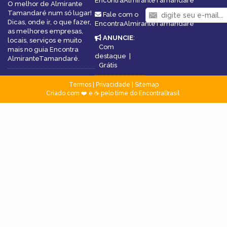
EncontraAlmiranteTamandaré
O melhor de Almirante
Tamandaré num só lugar!
Fale com o
Dicas, onde ir, o que fazer,
EncontraAlmiranteTamandaré
as melhores empresas,
ANUNCIE
:
locais, serviços e muito
Com
mais no guia Encontra
destaque
|
AlmiranteTamandaré.
Grátis
Termos
|
Privacidade
|
Sitemap
Criado com ❤️ e ☕ pelo time do EncontraBrasil