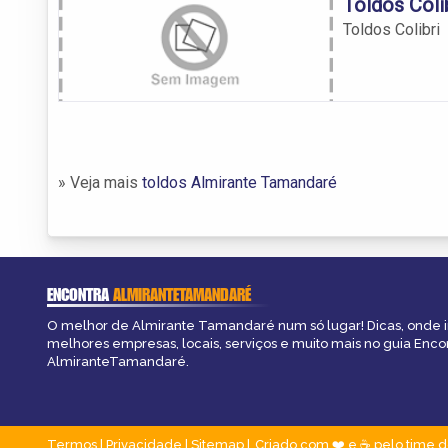
Toldos Coli
Toldos Colibri
» Veja mais
toldos Almirante Tamandaré
ENCONTRA
ALMIRANTETAMANDARÉ
O melhor de Almirante Tamandaré num só lugar! Dicas, onde ir,
melhores empresas, locais, serviços e muito mais no guia Enco
AlmiranteTamandaré.
Termos
|
Privacidade
|
Sitemap
Criado com ❤️ e ☕ pelo time d