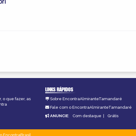
bri
LINKS RÁPIDOS
 o que fazer, as
Sobre EncontraAlmiranteTamandaré
ntra
Fale com o EncontraAlmiranteTamandaré
ANUNCIE
:
Com destaque
|
Grátis
o EncontraBrasil