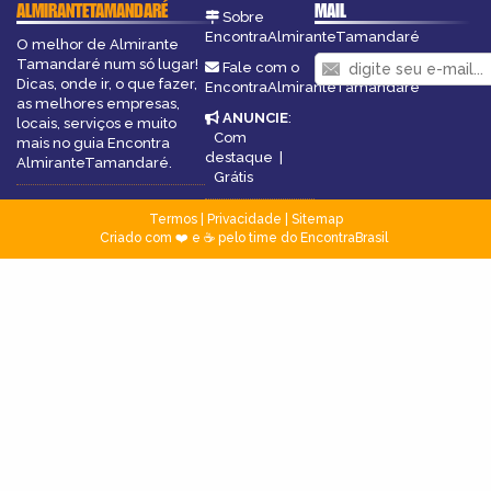
ALMIRANTETAMANDARÉ
MAIL
Sobre
EncontraAlmiranteTamandaré
O melhor de Almirante
Tamandaré num só lugar!
Fale com o
Dicas, onde ir, o que fazer,
EncontraAlmiranteTamandaré
as melhores empresas,
ANUNCIE
:
locais, serviços e muito
Com
mais no guia Encontra
destaque
|
AlmiranteTamandaré.
Grátis
Termos
|
Privacidade
|
Sitemap
Criado com ❤️ e ☕ pelo time do EncontraBrasil