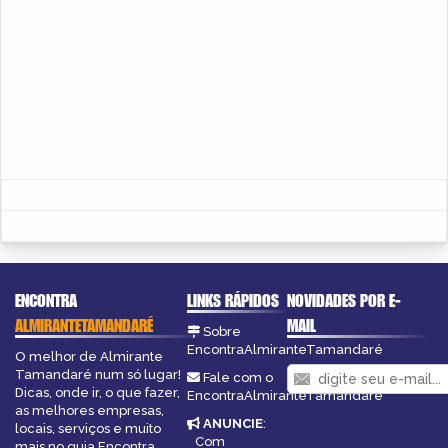
ENCONTRA
LINKS RÁPIDOS
NOVIDADES POR E-
ALMIRANTETAMANDARÉ
MAIL
Sobre
EncontraAlmiranteTamandaré
O melhor de Almirante
Tamandaré num só lugar!
Fale com o
Dicas, onde ir, o que fazer,
EncontraAlmiranteTamandaré
as melhores empresas,
ANUNCIE
:
locais, serviços e muito
Com
mais no guia Encontra