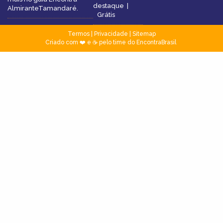
destaque
|
AlmiranteTamandaré.
Grátis
Termos
|
Privacidade
|
Sitemap
Criado com ❤️ e ☕ pelo time do EncontraBrasil