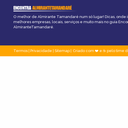
ENCONTRA
ALMIRANTETAMANDARÉ
O melhor de Almirante Tamandaré num só lugar! Dicas, onde ir,
melhores empresas, locais, serviços e muito mais no guia Enco
AlmiranteTamandaré.
Termos
|
Privacidade
|
Sitemap
Criado com ❤️ e ☕ pelo time d