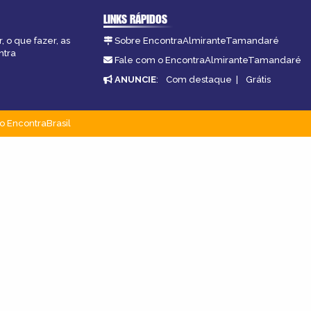
LINKS RÁPIDOS
 o que fazer, as
Sobre EncontraAlmiranteTamandaré
ntra
Fale com o EncontraAlmiranteTamandaré
ANUNCIE
:
Com destaque
|
Grátis
o EncontraBrasil