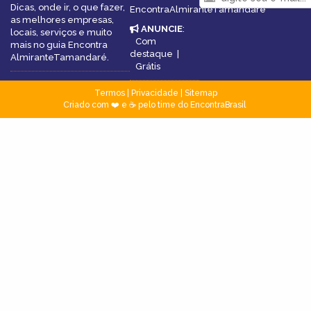
Dicas, onde ir, o que fazer,
EncontraAlmiranteTamandaré
as melhores empresas,
ANUNCIE
:
locais, serviços e muito
Com
mais no guia Encontra
destaque
|
AlmiranteTamandaré.
Grátis
Termos
|
Privacidade
|
Sitemap
Criado com ❤️ e ☕ pelo time do EncontraBrasil