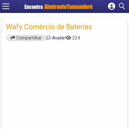
Encontra
Cadastrar empresa
Fazer login
Wafy Comércio de Baterias
Criar conta
Compartilhar
Avalie!
224