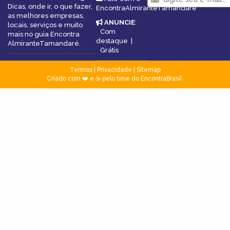
Dicas, onde ir, o que fazer,
EncontraAlmiranteTamandaré
as melhores empresas,
ANUNCIE
:
locais, serviços e muito
Com
mais no guia Encontra
destaque
|
AlmiranteTamandaré.
Grátis
Termos
|
Privacidade
|
Sitemap
Criado com ❤️ e ☕ pelo time do EncontraBrasil