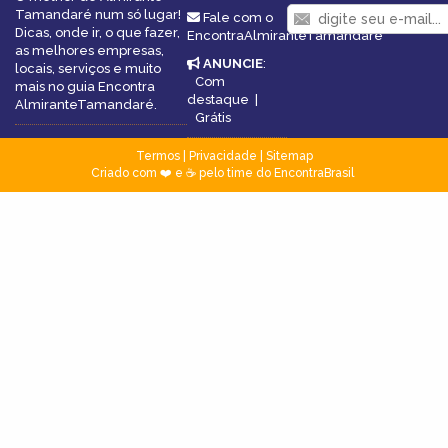
Tamandaré num só lugar!
Fale com o
Dicas, onde ir, o que fazer,
EncontraAlmiranteTamandaré
as melhores empresas,
ANUNCIE
:
locais, serviços e muito
Com
mais no guia Encontra
destaque
|
AlmiranteTamandaré.
Grátis
Termos
|
Privacidade
|
Sitemap
Criado com ❤️ e ☕ pelo time do EncontraBrasil