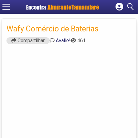
Encontra
Cadastrar empresa
Fazer login
Wafy Comércio de Baterias
Criar conta
Compartilhar
Avalie!
461