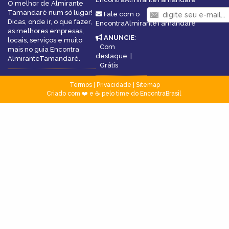
O melhor de Almirante
Tamandaré num só lugar!
Fale com o
Dicas, onde ir, o que fazer,
EncontraAlmiranteTamandaré
as melhores empresas,
ANUNCIE
:
locais, serviços e muito
Com
mais no guia Encontra
destaque
|
AlmiranteTamandaré.
Grátis
Termos
|
Privacidade
|
Sitemap
Criado com ❤️ e ☕ pelo time do EncontraBrasil